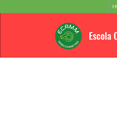
H
Escola 